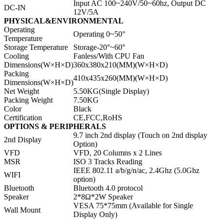
Input AC 100~240V/50~60hz, Output DC
DC-IN
12V/5A
PHYSICAL&ENVIRONMENTAL
Operating
Operating 0~50°
Temperature
Storage Temperature
Storage-20°~60°
Cooling
Fanless/With CPU Fan
Dimensions(W×H×D)
360x380x210(MM)(W×H×D)
Packing
410x435x260(MM)(W×H×D)
Dimensions(W×H×D)
Net Weight
5.50KG(Single Display)
Packing Weight
7.50KG
Color
Black
Certification
CE,FCC,RoHS
OPTIONS & PERIPHERALS
9.7 inch 2nd display (Touch on 2nd display
2nd Display
Option)
VFD
VFD, 20 Columns x 2 Lines
MSR
ISO 3 Tracks Reading
IEEE 802.11 a/b/g/n/ac, 2.4Ghz (5.0Ghz
WIFI
option)
Bluetooth
Bluetooth 4.0 protocol
Speaker
2*8Ω*2W Speaker
VESA 75*75mm (Available for Single
Wall Mount
Display Only)