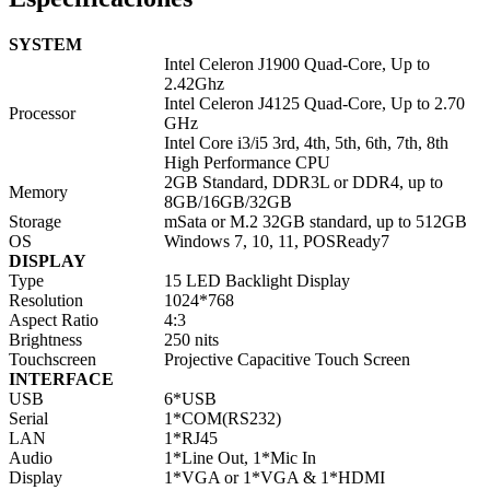
SYSTEM
Intel Celeron J1900 Quad-Core, Up to
2.42Ghz
Intel Celeron J4125 Quad-Core, Up to 2.70
Processor
GHz
Intel Core i3/i5 3rd, 4th, 5th, 6th, 7th, 8th
High Performance CPU
2GB Standard, DDR3L or DDR4, up to
Memory
8GB/16GB/32GB
Storage
mSata or M.2 32GB standard, up to 512GB
OS
Windows 7, 10, 11, POSReady7
DISPLAY
Type
15 LED Backlight Display
Resolution
1024*768
Aspect Ratio
4:3
Brightness
250 nits
Touchscreen
Projective Capacitive Touch Screen
INTERFACE
USB
6*USB
Serial
1*COM(RS232)
LAN
1*RJ45
Audio
1*Line Out, 1*Mic In
Display
1*VGA or 1*VGA & 1*HDMI