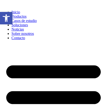
Ir
al
Abrir barra de herramientas
Inicio
contenido
Productos
Casos de estudio
Soluciones
Noticias
Sobre nosotros
Contacto