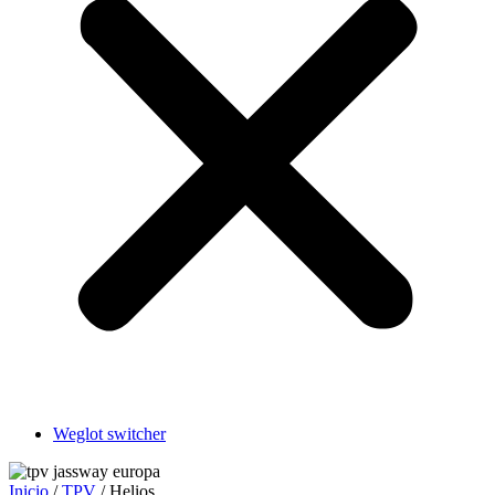
Weglot switcher
Inicio
/
TPV
/ Helios