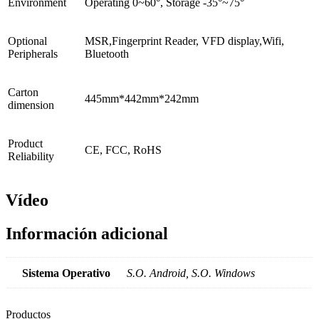
Environment
Operating 0~60°, Storage -35°~75°
Optional
MSR,Fingerprint Reader, VFD display,Wifi,
Peripherals
Bluetooth
Carton
445mm*442mm*242mm
dimension
Product
CE, FCC, RoHS
Reliability
Vídeo
Información adicional
Sistema Operativo
S.O. Android, S.O. Windows
Productos