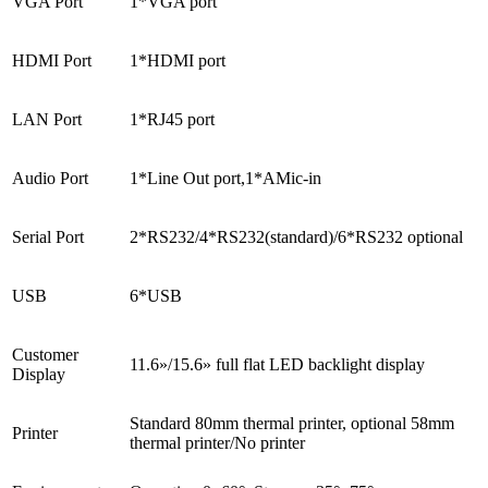
VGA Port
1*VGA port
HDMI Port
1*HDMI port
LAN Port
1*RJ45 port
Audio Port
1*Line Out port,1*AMic-in
Serial Port
2*RS232/4*RS232(standard)/6*RS232 optional
USB
6*USB
Customer
11.6»/15.6» full flat LED backlight display
Display
Standard 80mm thermal printer, optional 58mm
Printer
thermal printer/No printer