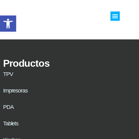
Abrir barra de herramientas
CASOS DE ESTUDI
SOBRE NOSO
Productos
TPV
Impresoras
PDA
Tablets